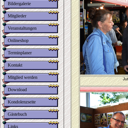
Bildergalerie
Mitglieder
Veranstaltungen
Onlineshop
Terminplaner
Kontakt
Mitglied werden
Ju
Download
Kondolenzseite
Gästebuch
Links