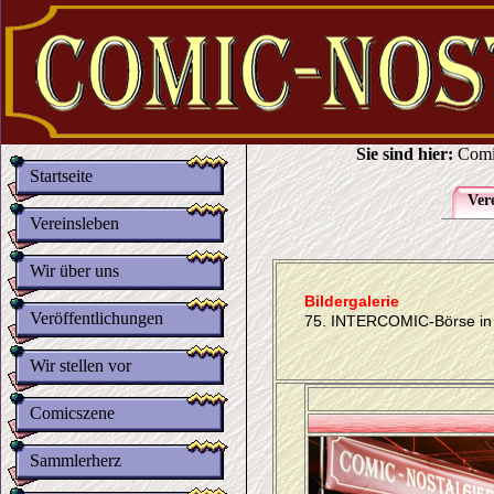
Sie sind hier:
Comi
Startseite
Ver
Vereinsleben
Wir über uns
Bildergalerie
Veröffentlichungen
75. INTERCOMIC-Börse in
Wir stellen vor
Comicszene
Sammlerherz