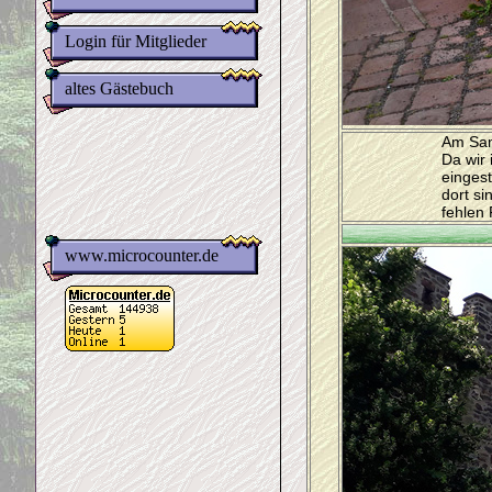
Login für Mitglieder
altes Gästebuch
Am Sam
Da wir
eingest
dort si
fehlen
www.microcounter.de