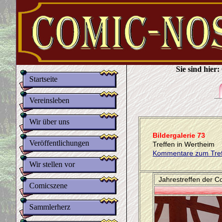
Sie sind hier:
Startseite
Vereinsleben
Wir über uns
Bildergalerie 73
Veröffentlichungen
Treffen in Wertheim
Kommentare zum Tref
Wir stellen vor
Jahrestreffen der C
Comicszene
Sammlerherz